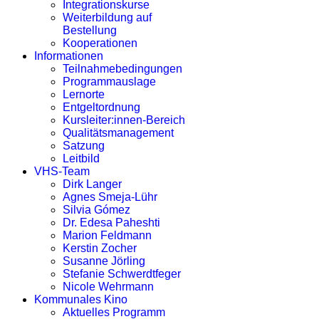
Integrationskurse
Weiterbildung auf
Bestellung
Kooperationen
Informationen
Teilnahmebedingungen
Programmauslage
Lernorte
Entgeltordnung
Kursleiter:innen-Bereich
Qualitätsmanagement
Satzung
Leitbild
VHS-Team
Dirk Langer
Agnes Smeja-Lühr
Silvia Gómez
Dr. Edesa Paheshti
Marion Feldmann
Kerstin Zocher
Susanne Jörling
Stefanie Schwerdtfeger
Nicole Wehrmann
Kommunales Kino
Aktuelles Programm