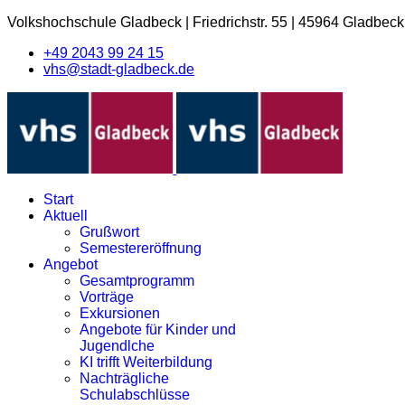
Volkshochschule Gladbeck
|
Friedrichstr. 55
|
45964 Gladbeck
+49 2043 99 24 15
vhs@stadt-gladbeck.de
Start
Aktuell
Grußwort
Semestereröffnung
Angebot
Gesamtprogramm
Vorträge
Exkursionen
Angebote für Kinder und
Jugendlche
KI trifft Weiterbildung
Nachträgliche
Schulabschlüsse