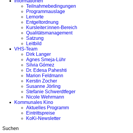
Informationen
Teilnahmebedingungen
Programmauslage
Lernorte
Entgeltordnung
Kursleiter:innen-Bereich
Qualitätsmanagement
Satzung
Leitbild
VHS-Team
Dirk Langer
Agnes Smeja-Lühr
Silvia Gómez
Dr. Edesa Paheshti
Marion Feldmann
Kerstin Zocher
Susanne Jörling
Stefanie Schwerdtfeger
Nicole Wehrmann
Kommunales Kino
Aktuelles Programm
Eintrittspreise
KoKi-Newsletter
Suchen