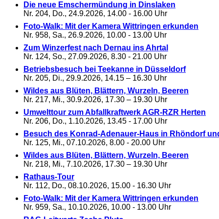
Die neue Emschermündung in Dinslaken
Nr. 204, Do., 24.9.2026, 14.00 - 16.00 Uhr
Foto-Walk: Mit der Kamera Wittringen erkunden
Nr. 958, Sa., 26.9.2026, 10.00 - 13.00 Uhr
Zum Winzerfest nach Dernau ins Ahrtal
Nr. 124, So., 27.09.2026, 8.30 - 21.00 Uhr
Betriebsbesuch bei Teekanne in Düsseldorf
Nr. 205, Di., 29.9.2026, 14.15 – 16.30 Uhr
Wildes aus Blüten, Blättern, Wurzeln, Beeren
Nr. 217, Mi., 30.9.2026, 17.30 – 19.30 Uhr
Umwelttour zum Abfallkraftwerk AGR-RZR Herten
Nr. 206, Do., 1.10.2026, 13.45 - 17.00 Uhr
Besuch des Konrad-Adenauer-Haus in Rhöndorf un
Nr. 125, Mi., 07.10.2026, 8.00 - 20.00 Uhr
Wildes aus Blüten, Blättern, Wurzeln, Beeren
Nr. 218, Mi., 7.10.2026, 17.30 – 19.30 Uhr
Rathaus-Tour
Nr. 112, Do., 08.10.2026, 15.00 - 16.30 Uhr
Foto-Walk: Mit der Kamera Wittringen erkunden
Nr. 959, Sa., 10.10.2026, 10.00 - 13.00 Uhr