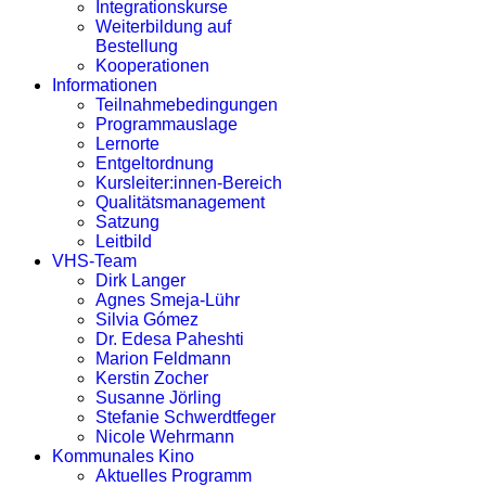
Integrationskurse
Weiterbildung auf
Bestellung
Kooperationen
Informationen
Teilnahmebedingungen
Programmauslage
Lernorte
Entgeltordnung
Kursleiter:innen-Bereich
Qualitätsmanagement
Satzung
Leitbild
VHS-Team
Dirk Langer
Agnes Smeja-Lühr
Silvia Gómez
Dr. Edesa Paheshti
Marion Feldmann
Kerstin Zocher
Susanne Jörling
Stefanie Schwerdtfeger
Nicole Wehrmann
Kommunales Kino
Aktuelles Programm