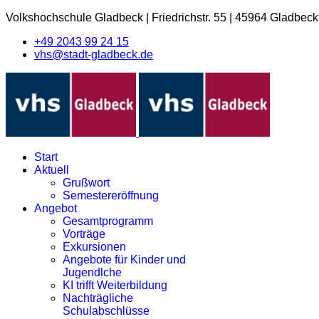
Volkshochschule Gladbeck
|
Friedrichstr. 55
|
45964 Gladbeck
+49 2043 99 24 15
vhs@stadt-gladbeck.de
Start
Aktuell
Grußwort
Semestereröffnung
Angebot
Gesamtprogramm
Vorträge
Exkursionen
Angebote für Kinder und
Jugendlche
KI trifft Weiterbildung
Nachträgliche
Schulabschlüsse