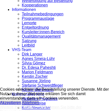
Weiterbildung auf Bestellung
Kooperationen
Informationen
Teilnahmebedingungen
Programmauslage
Lernorte
Entgeltordnung
Kursleiter:innen-Bereich
Qualitätsmanagement
Satzung
Leitbild
VHS-Team
Dirk Langer
Agnes Smeja-Lühr
Silvia Gómez
Dr. Edesa Paheshti
Marion Feldmann
Kerstin Zocher
Susanne Jörling
Stefanie Schwerdtfeger
Cookies erleichtern die Bereitstellung unserer Dienste. Mit der
Nicole Wehrmann
Nutzung dieser Webseite erklären Sie sich damit
Kommunales Kino
einverstanden, dass wir Cookies verwenden.
Aktuelles Programm
Akzeptieren
Ablehnen
Eintrittspreise
Weitere Informationen entnehmen Sie bitte der
KoKi-Newsletter