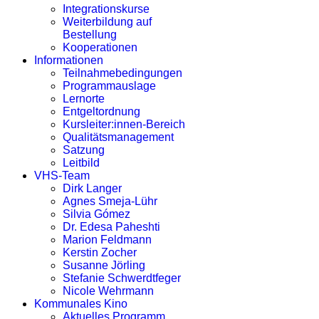
Integrationskurse
Weiterbildung auf
Bestellung
Kooperationen
Informationen
Teilnahmebedingungen
Programmauslage
Lernorte
Entgeltordnung
Kursleiter:innen-Bereich
Qualitätsmanagement
Satzung
Leitbild
VHS-Team
Dirk Langer
Agnes Smeja-Lühr
Silvia Gómez
Dr. Edesa Paheshti
Marion Feldmann
Kerstin Zocher
Susanne Jörling
Stefanie Schwerdtfeger
Nicole Wehrmann
Kommunales Kino
Aktuelles Programm