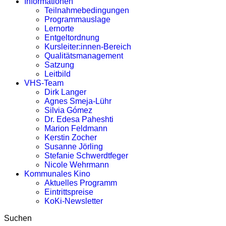
Informationen
Teilnahmebedingungen
Programmauslage
Lernorte
Entgeltordnung
Kursleiter:innen-Bereich
Qualitätsmanagement
Satzung
Leitbild
VHS-Team
Dirk Langer
Agnes Smeja-Lühr
Silvia Gómez
Dr. Edesa Paheshti
Marion Feldmann
Kerstin Zocher
Susanne Jörling
Stefanie Schwerdtfeger
Nicole Wehrmann
Kommunales Kino
Aktuelles Programm
Eintrittspreise
KoKi-Newsletter
Suchen