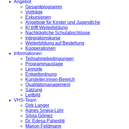
Angebot
Gesamtprogramm
Vorträge
Exkursionen
Angebote für Kinder und Jugendlche
KI trifft Weiterbildung
Nachträgliche Schulabschlüsse
Integrationskurse
Weiterbildung auf Bestellung
Kooperationen
Informationen
Teilnahmebedingungen
Programmauslage
Lernorte
Entgeltordnung
Kursleiter:innen-Bereich
Qualitätsmanagement
Satzung
Leitbild
VHS-Team
Dirk Langer
Agnes Smeja-Lühr
Silvia Gómez
Dr. Edesa Paheshti
Marion Feldmann