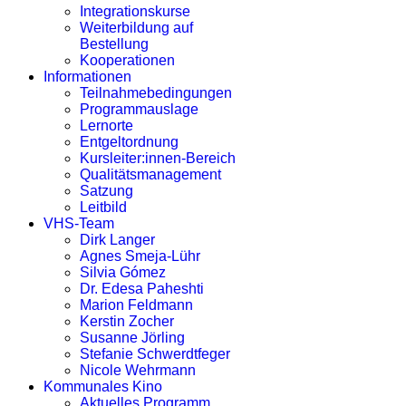
Integrationskurse
Weiterbildung auf
Bestellung
Kooperationen
Informationen
Teilnahmebedingungen
Programmauslage
Lernorte
Entgeltordnung
Kursleiter:innen-Bereich
Qualitätsmanagement
Satzung
Leitbild
VHS-Team
Dirk Langer
Agnes Smeja-Lühr
Silvia Gómez
Dr. Edesa Paheshti
Marion Feldmann
Kerstin Zocher
Susanne Jörling
Stefanie Schwerdtfeger
Nicole Wehrmann
Kommunales Kino
Aktuelles Programm