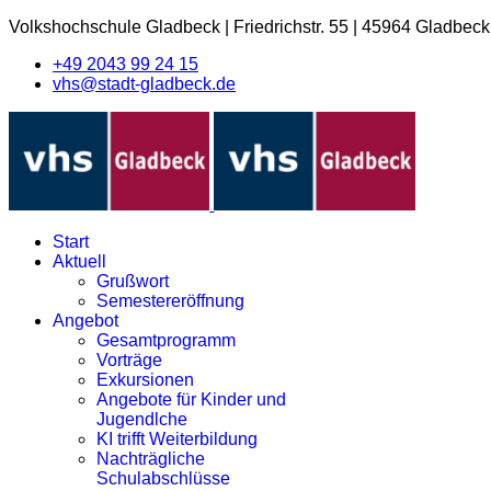
Volkshochschule Gladbeck
|
Friedrichstr. 55
|
45964 Gladbeck
+49 2043 99 24 15
vhs@stadt-gladbeck.de
Start
Aktuell
Grußwort
Semestereröffnung
Angebot
Gesamtprogramm
Vorträge
Exkursionen
Angebote für Kinder und
Jugendlche
KI trifft Weiterbildung
Nachträgliche
Schulabschlüsse