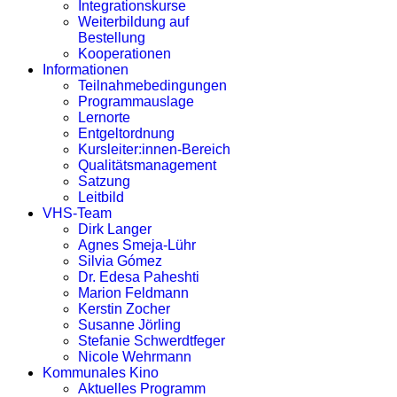
Integrationskurse
Weiterbildung auf
Bestellung
Kooperationen
Informationen
Teilnahmebedingungen
Programmauslage
Lernorte
Entgeltordnung
Kursleiter:innen-Bereich
Qualitätsmanagement
Satzung
Leitbild
VHS-Team
Dirk Langer
Agnes Smeja-Lühr
Silvia Gómez
Dr. Edesa Paheshti
Marion Feldmann
Kerstin Zocher
Susanne Jörling
Stefanie Schwerdtfeger
Nicole Wehrmann
Kommunales Kino
Aktuelles Programm