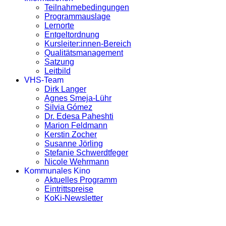
Teilnahmebedingungen
Programmauslage
Lernorte
Entgeltordnung
Kursleiter:innen-Bereich
Qualitätsmanagement
Satzung
Leitbild
VHS-Team
Dirk Langer
Agnes Smeja-Lühr
Silvia Gómez
Dr. Edesa Paheshti
Marion Feldmann
Kerstin Zocher
Susanne Jörling
Stefanie Schwerdtfeger
Nicole Wehrmann
Kommunales Kino
Aktuelles Programm
Eintrittspreise
KoKi-Newsletter