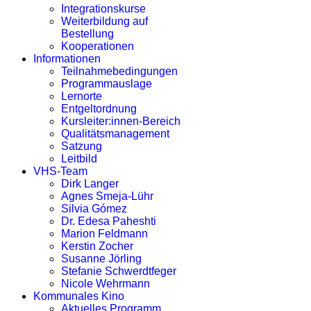
Integrationskurse
Weiterbildung auf
Bestellung
Kooperationen
Informationen
Teilnahmebedingungen
Programmauslage
Lernorte
Entgeltordnung
Kursleiter:innen-Bereich
Qualitätsmanagement
Satzung
Leitbild
VHS-Team
Dirk Langer
Agnes Smeja-Lühr
Silvia Gómez
Dr. Edesa Paheshti
Marion Feldmann
Kerstin Zocher
Susanne Jörling
Stefanie Schwerdtfeger
Nicole Wehrmann
Kommunales Kino
Aktuelles Programm