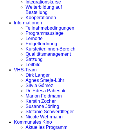
Integrationskurse
Weiterbildung auf
Bestellung
Kooperationen
Informationen
Teilnahmebedingungen
Programmauslage
Lernorte
Entgeltordnung
Kursleiter:innen-Bereich
Qualitätsmanagement
Satzung
Leitbild
VHS-Team
Dirk Langer
Agnes Smeja-Lühr
Silvia Gómez
Dr. Edesa Paheshti
Marion Feldmann
Kerstin Zocher
Susanne Jörling
Stefanie Schwerdtfeger
Nicole Wehrmann
Kommunales Kino
Aktuelles Programm