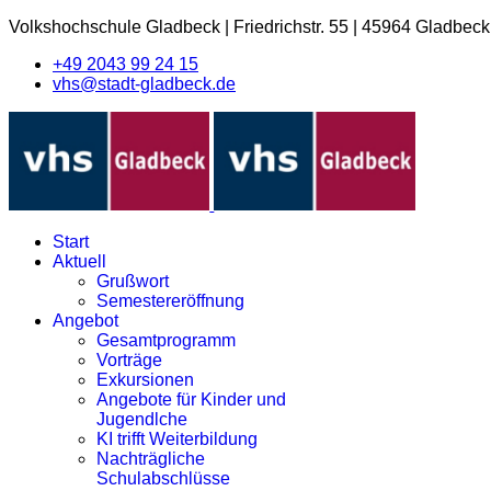
Volkshochschule Gladbeck
|
Friedrichstr. 55
|
45964 Gladbeck
+49 2043 99 24 15
vhs@stadt-gladbeck.de
Start
Aktuell
Grußwort
Semestereröffnung
Angebot
Gesamtprogramm
Vorträge
Exkursionen
Angebote für Kinder und
Jugendlche
KI trifft Weiterbildung
Nachträgliche
Schulabschlüsse