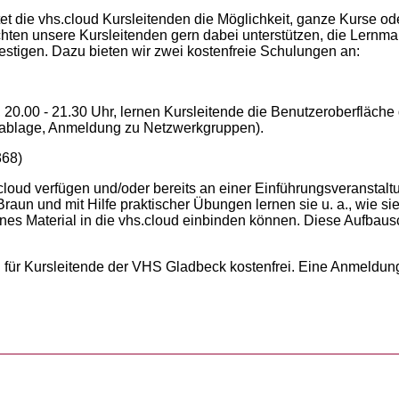
 die vhs.cloud Kursleitenden die Möglichkeit, ganze Kurse ode
hten unsere Kursleitenden gern dabei unterstützen, die Lernm
estigen. Dazu bieten wir zwei kostenfreie Schulungen an:
20.00 - 21.30 Uhr, lernen Kursleitende die Benutzeroberfläche 
eiablage, Anmeldung zu Netzwerkgruppen).
368)
.cloud verfügen und/oder bereits an einer Einführungsveransta
raun und mit Hilfe praktischer Übungen lernen sie u. a., wie si
s Material in die vhs.cloud einbinden können. Diese Aufbausc
 für Kursleitende der VHS Gladbeck kostenfrei. Eine Anmeldung i