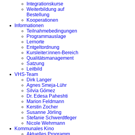
Integrationskurse
Weiterbildung auf
Bestellung
Kooperationen
Informationen
Teilnahmebedingungen
Programmauslage
Lernorte
Entgeltordnung
Kursleiter:innen-Bereich
Qualitätsmanagement
Satzung
Leitbild
VHS-Team
Dirk Langer
Agnes Smeja-Lühr
Silvia Gómez
Dr. Edesa Paheshti
Marion Feldmann
Kerstin Zocher
Susanne Jörling
Stefanie Schwerdtfeger
Nicole Wehrmann
Kommunales Kino
Aktuelles Programm