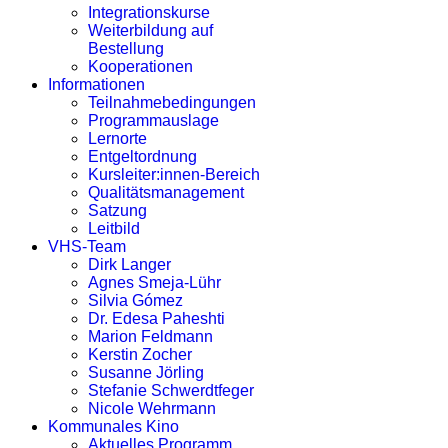
Integrationskurse
Weiterbildung auf
Bestellung
Kooperationen
Informationen
Teilnahmebedingungen
Programmauslage
Lernorte
Entgeltordnung
Kursleiter:innen-Bereich
Qualitätsmanagement
Satzung
Leitbild
VHS-Team
Dirk Langer
Agnes Smeja-Lühr
Silvia Gómez
Dr. Edesa Paheshti
Marion Feldmann
Kerstin Zocher
Susanne Jörling
Stefanie Schwerdtfeger
Nicole Wehrmann
Kommunales Kino
Aktuelles Programm