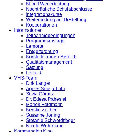
KI trifft Weiterbildung
Nachträgliche Schulabschlüsse
Integrationskurse
Weiterbildung auf Bestellung
Kooperationen
Informationen
Teilnahmebedingungen
Programmauslage
Lernorte
Entgeltordnung
Kursleiter:innen-Bereich
Qualitätsmanagement
Satzung
Leitbild
VHS-Team
Dirk Langer
Agnes Smeja-Lühr
Silvia Gómez
Dr. Edesa Paheshti
Marion Feldmann
Kerstin Zocher
Susanne Jörling
Stefanie Schwerdtfeger
Nicole Wehrmann
Kommunales Kino