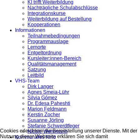
KI trifft Weiterbildung
Nachträgliche Schulabschlüsse
Integrationskurse
Weiterbildung auf Bestellung
Kooperationen
Informationen
Teilnahmebedingungen
Programmauslage
Lernorte
Entgeltordnung
Kursleiter:innen-Bereich
Qualitätsmanagement
Satzung
Leitbild
VHS-Team
Dirk Langer
Agnes Smeja-Lühr
Silvia Gómez
Dr. Edesa Paheshti
Marion Feldmann
Kerstin Zocher
Susanne Jörling
Stefanie Schwerdtfeger
Cookies erleichtern die Bereitstellung unserer Dienste. Mit der
Nicole Wehrmann
Nutzung dieser Webseite erklären Sie sich damit
Kommunales Kino