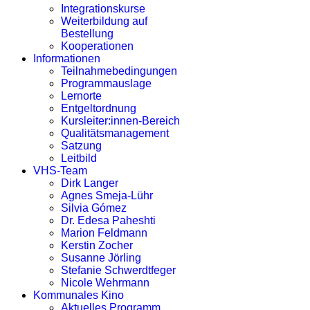
Integrationskurse
Weiterbildung auf
Bestellung
Kooperationen
Informationen
Teilnahmebedingungen
Programmauslage
Lernorte
Entgeltordnung
Kursleiter:innen-Bereich
Qualitätsmanagement
Satzung
Leitbild
VHS-Team
Dirk Langer
Agnes Smeja-Lühr
Silvia Gómez
Dr. Edesa Paheshti
Marion Feldmann
Kerstin Zocher
Susanne Jörling
Stefanie Schwerdtfeger
Nicole Wehrmann
Kommunales Kino
Aktuelles Programm