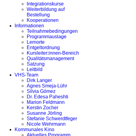
Integrationskurse
Weiterbildung auf
Bestellung
Kooperationen
Informationen
Teilnahmebedingungen
Programmauslage
Lernorte
Entgeltordnung
Kursleiter:innen-Bereich
Qualitätsmanagement
Satzung
Leitbild
VHS-Team
Dirk Langer
Agnes Smeja-Lühr
Silvia Gómez
Dr. Edesa Paheshti
Marion Feldmann
Kerstin Zocher
Susanne Jörling
Stefanie Schwerdtfeger
Nicole Wehrmann
Kommunales Kino
Aktuelles Programm