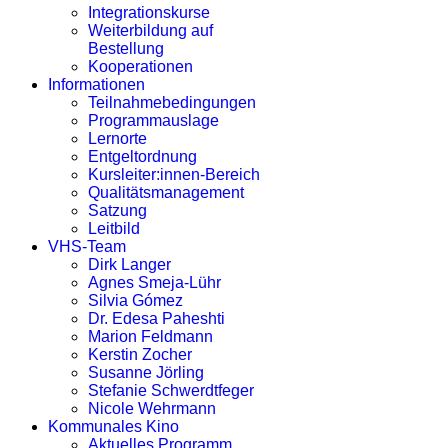
Integrationskurse
Weiterbildung auf
Bestellung
Kooperationen
Informationen
Teilnahmebedingungen
Programmauslage
Lernorte
Entgeltordnung
Kursleiter:innen-Bereich
Qualitätsmanagement
Satzung
Leitbild
VHS-Team
Dirk Langer
Agnes Smeja-Lühr
Silvia Gómez
Dr. Edesa Paheshti
Marion Feldmann
Kerstin Zocher
Susanne Jörling
Stefanie Schwerdtfeger
Nicole Wehrmann
Kommunales Kino
Aktuelles Programm