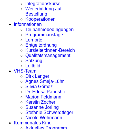
Integrationskurse
Weiterbildung auf
Bestellung
Kooperationen
Informationen
Teilnahmebedingungen
Programmauslage
Lernorte
Entgeltordnung
Kursleiter:innen-Bereich
Qualitätsmanagement
Satzung
Leitbild
VHS-Team
Dirk Langer
Agnes Smeja-Lühr
Silvia Gómez
Dr. Edesa Paheshti
Marion Feldmann
Kerstin Zocher
Susanne Jörling
Stefanie Schwerdtfeger
Nicole Wehrmann
Kommunales Kino
Aktuelles Programm