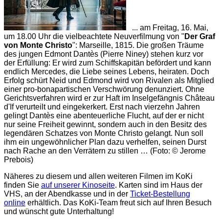
... am Freitag, 16. Mai,
um 18.00 Uhr die vielbeachtete Neuverfilmung von "
Der Graf
von Monte Christo
": Marseille, 1815. Die großen Träume
des jungen Edmont Dantès (Pierre Niney) stehen kurz vor
der Erfüllung: Er wird zum Schiffskapitän befördert und kann
endlich Mercedes, die Liebe seines Lebens, heiraten. Doch
Erfolg schürt Neid und Edmond wird von Rivalen als Mitglied
einer pro-bonapartischen Verschwörung denunziert. Ohne
Gerichtsverfahren wird er zur Haft im Inselgefängnis Château
d'If verurteilt und eingekerkert. Erst nach vierzehn Jahren
gelingt Dantès eine abenteuerliche Flucht, auf der er nicht
nur seine Freiheit gewinnt, sondern auch in den Besitz des
legendären Schatzes von Monte Christo gelangt. Nun soll
ihm ein ungewöhnlicher Plan dazu verhelfen, seinen Durst
nach Rache an den Verrätern zu stillen … (Foto: © Jerome
Prebois)
Näheres zu diesem und allen weiteren Filmen im KoKi
finden Sie
auf unserer Kinoseite
. Karten sind im Haus der
VHS, an der Abendkasse und in der
Ticket-Bestellung
online
erhältlich. Das KoKi-Team freut sich auf Ihren Besuch
und wünscht gute Unterhaltung!