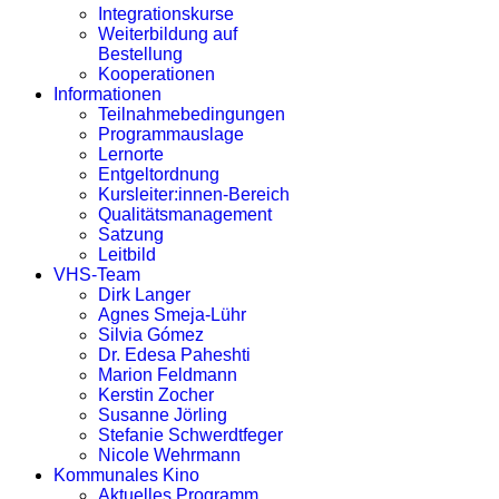
Integrationskurse
Weiterbildung auf
Bestellung
Kooperationen
Informationen
Teilnahmebedingungen
Programmauslage
Lernorte
Entgeltordnung
Kursleiter:innen-Bereich
Qualitätsmanagement
Satzung
Leitbild
VHS-Team
Dirk Langer
Agnes Smeja-Lühr
Silvia Gómez
Dr. Edesa Paheshti
Marion Feldmann
Kerstin Zocher
Susanne Jörling
Stefanie Schwerdtfeger
Nicole Wehrmann
Kommunales Kino
Aktuelles Programm