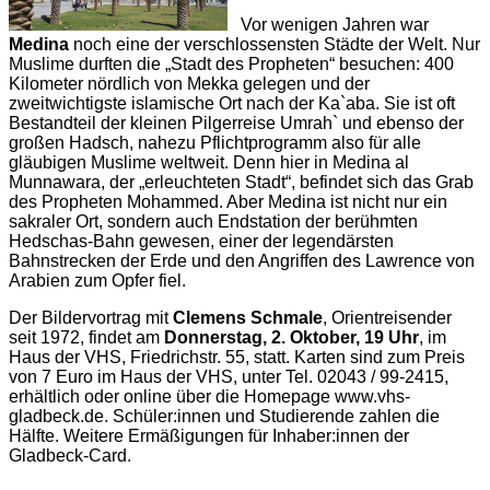
Vor wenigen Jahren war
Medina
noch eine der verschlossensten Städte der Welt. Nur
Muslime durften die „Stadt des Propheten“ besuchen: 400
Kilometer nördlich von Mekka gelegen und der
zweitwichtigste islamische Ort nach der Ka`aba. Sie ist oft
Bestandteil der kleinen Pilgerreise Umrah` und ebenso der
großen Hadsch, nahezu Pflichtprogramm also für alle
gläubigen Muslime weltweit. Denn hier in Medina al
Munnawara, der „erleuchteten Stadt“, befindet sich das Grab
des Propheten Mohammed. Aber Medina ist nicht nur ein
sakraler Ort, sondern auch Endstation der berühmten
Hedschas-Bahn gewesen, einer der legendärsten
Bahnstrecken der Erde und den Angriffen des Lawrence von
Arabien zum Opfer fiel.
Der Bildervortrag mit
Clemens Schmale
, Orientreisender
seit 1972, findet am
Donnerstag, 2. Oktober, 19 Uhr
, im
Haus der VHS, Friedrichstr. 55, statt. Karten sind zum Preis
von 7 Euro im Haus der VHS, unter Tel. 02043 / 99-2415,
erhältlich oder online über die Homepage www.vhs-
gladbeck.de. Schüler:innen und Studierende zahlen die
Hälfte. Weitere Ermäßigungen für Inhaber:innen der
Gladbeck-Card.