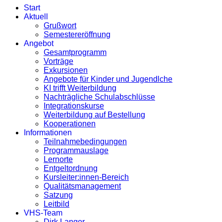
Start
Aktuell
Grußwort
Semestereröffnung
Angebot
Gesamtprogramm
Vorträge
Exkursionen
Angebote für Kinder und Jugendlche
KI trifft Weiterbildung
Nachträgliche Schulabschlüsse
Integrationskurse
Weiterbildung auf Bestellung
Kooperationen
Informationen
Teilnahmebedingungen
Programmauslage
Lernorte
Entgeltordnung
Kursleiter:innen-Bereich
Qualitätsmanagement
Satzung
Leitbild
VHS-Team
Dirk Langer