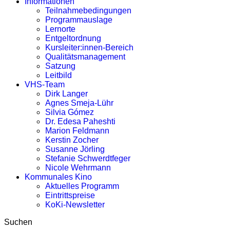
Informationen
Teilnahmebedingungen
Programmauslage
Lernorte
Entgeltordnung
Kursleiter:innen-Bereich
Qualitätsmanagement
Satzung
Leitbild
VHS-Team
Dirk Langer
Agnes Smeja-Lühr
Silvia Gómez
Dr. Edesa Paheshti
Marion Feldmann
Kerstin Zocher
Susanne Jörling
Stefanie Schwerdtfeger
Nicole Wehrmann
Kommunales Kino
Aktuelles Programm
Eintrittspreise
KoKi-Newsletter
Suchen