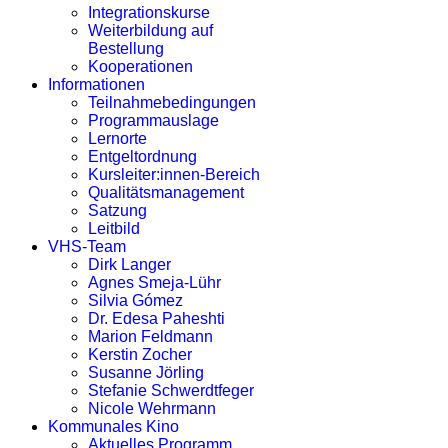
Integrationskurse
Weiterbildung auf
Bestellung
Kooperationen
Informationen
Teilnahmebedingungen
Programmauslage
Lernorte
Entgeltordnung
Kursleiter:innen-Bereich
Qualitätsmanagement
Satzung
Leitbild
VHS-Team
Dirk Langer
Agnes Smeja-Lühr
Silvia Gómez
Dr. Edesa Paheshti
Marion Feldmann
Kerstin Zocher
Susanne Jörling
Stefanie Schwerdtfeger
Nicole Wehrmann
Kommunales Kino
Aktuelles Programm