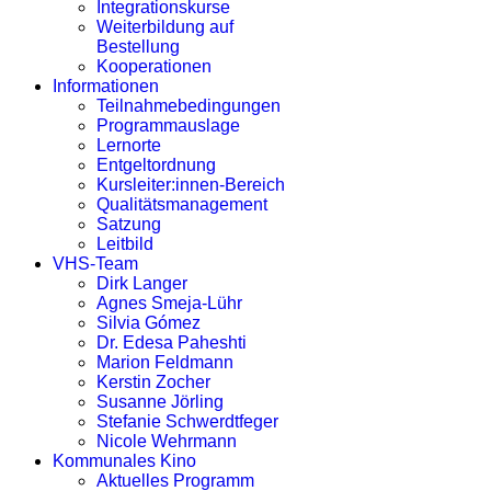
Integrationskurse
Weiterbildung auf
Bestellung
Kooperationen
Informationen
Teilnahmebedingungen
Programmauslage
Lernorte
Entgeltordnung
Kursleiter:innen-Bereich
Qualitätsmanagement
Satzung
Leitbild
VHS-Team
Dirk Langer
Agnes Smeja-Lühr
Silvia Gómez
Dr. Edesa Paheshti
Marion Feldmann
Kerstin Zocher
Susanne Jörling
Stefanie Schwerdtfeger
Nicole Wehrmann
Kommunales Kino
Aktuelles Programm