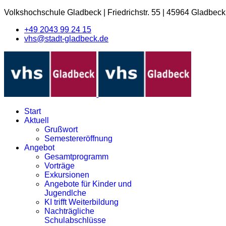
Volkshochschule Gladbeck
|
Friedrichstr. 55
|
45964 Gladbeck
+49 2043 99 24 15
vhs@stadt-gladbeck.de
Start
Aktuell
Grußwort
Semestereröffnung
Angebot
Gesamtprogramm
Vorträge
Exkursionen
Angebote für Kinder und
Jugendlche
KI trifft Weiterbildung
Nachträgliche
Schulabschlüsse