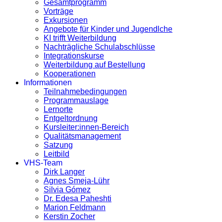
Gesamtprogramm
Vorträge
Exkursionen
Angebote für Kinder und Jugendlche
KI trifft Weiterbildung
Nachträgliche Schulabschlüsse
Integrationskurse
Weiterbildung auf Bestellung
Kooperationen
Informationen
Teilnahmebedingungen
Programmauslage
Lernorte
Entgeltordnung
Kursleiter:innen-Bereich
Qualitätsmanagement
Satzung
Leitbild
VHS-Team
Dirk Langer
Agnes Smeja-Lühr
Silvia Gómez
Dr. Edesa Paheshti
Marion Feldmann
Kerstin Zocher