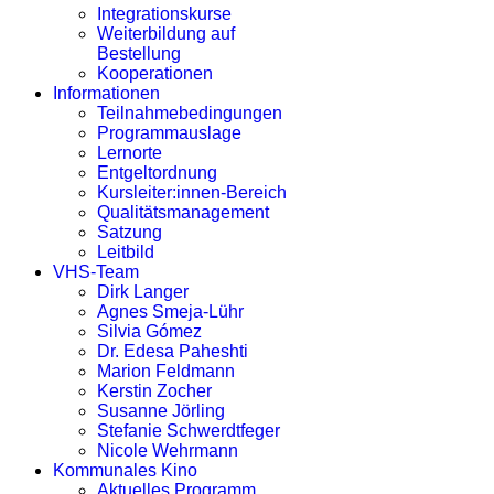
Integrationskurse
Weiterbildung auf
Bestellung
Kooperationen
Informationen
Teilnahmebedingungen
Programmauslage
Lernorte
Entgeltordnung
Kursleiter:innen-Bereich
Qualitätsmanagement
Satzung
Leitbild
VHS-Team
Dirk Langer
Agnes Smeja-Lühr
Silvia Gómez
Dr. Edesa Paheshti
Marion Feldmann
Kerstin Zocher
Susanne Jörling
Stefanie Schwerdtfeger
Nicole Wehrmann
Kommunales Kino
Aktuelles Programm