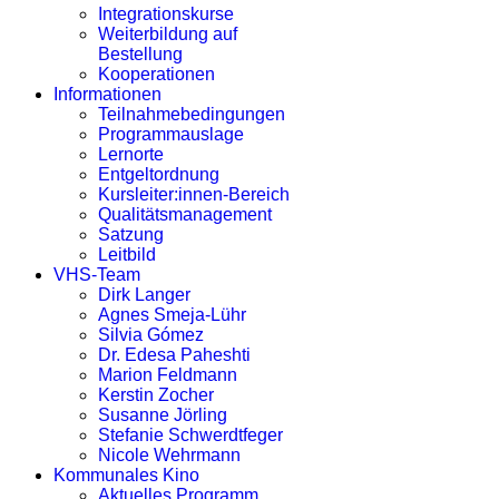
Integrationskurse
Weiterbildung auf
Bestellung
Kooperationen
Informationen
Teilnahmebedingungen
Programmauslage
Lernorte
Entgeltordnung
Kursleiter:innen-Bereich
Qualitätsmanagement
Satzung
Leitbild
VHS-Team
Dirk Langer
Agnes Smeja-Lühr
Silvia Gómez
Dr. Edesa Paheshti
Marion Feldmann
Kerstin Zocher
Susanne Jörling
Stefanie Schwerdtfeger
Nicole Wehrmann
Kommunales Kino
Aktuelles Programm