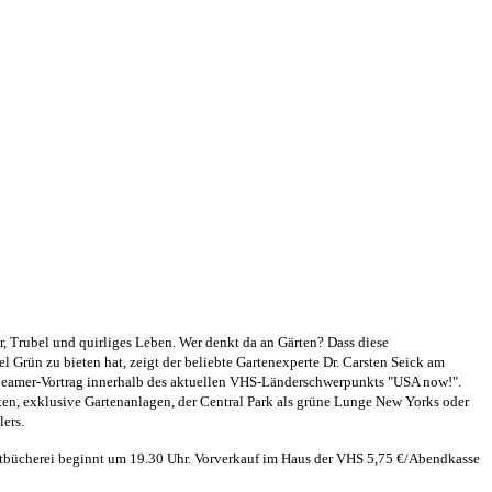
r, Trubel und quirliges Leben. Wer denkt da an Gärten? Dass diese
l Grün zu bieten hat, zeigt der beliebte Gartenexperte Dr. Carsten Seick am
Beamer-Vortrag innerhalb des aktuellen VHS-Länderschwerpunkts "USA now!".
n, exklusive Gartenanlagen, der Central Park als grüne Lunge New Yorks oder
lers.
dtbücherei beginnt um 19.30 Uhr. Vorverkauf im Haus der VHS 5,75 €/Abendkasse