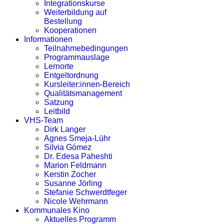
Integrationskurse
Weiterbildung auf
Bestellung
Kooperationen
Informationen
Teilnahmebedingungen
Programmauslage
Lernorte
Entgeltordnung
Kursleiter:innen-Bereich
Qualitätsmanagement
Satzung
Leitbild
VHS-Team
Dirk Langer
Agnes Smeja-Lühr
Silvia Gómez
Dr. Edesa Paheshti
Marion Feldmann
Kerstin Zocher
Susanne Jörling
Stefanie Schwerdtfeger
Nicole Wehrmann
Kommunales Kino
Aktuelles Programm