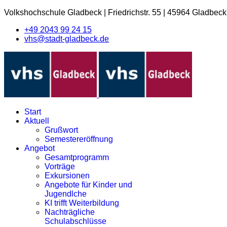
Volkshochschule Gladbeck
|
Friedrichstr. 55
|
45964 Gladbeck
+49 2043 99 24 15
vhs@stadt-gladbeck.de
Start
Aktuell
Grußwort
Semestereröffnung
Angebot
Gesamtprogramm
Vorträge
Exkursionen
Angebote für Kinder und
Jugendlche
KI trifft Weiterbildung
Nachträgliche
Schulabschlüsse