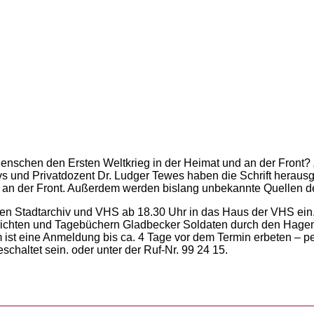
schen den Ersten Weltkrieg in der Heimat und an der Front? „Au
vs und Privatdozent Dr. Ludger Tewes haben die Schrift herausg
 an der Front. Außerdem werden bislang unbekannte Quellen der
en Stadtarchiv und VHS ab 18.30 Uhr in das Haus der VHS ein. 
chten und Tagebüchern Gladbecker Soldaten durch den Hagener
em ist eine Anmeldung bis ca. 4 Tage vor dem Termin erbeten – p
schaltet sein.
oder unter der Ruf-Nr. 99 24 15.