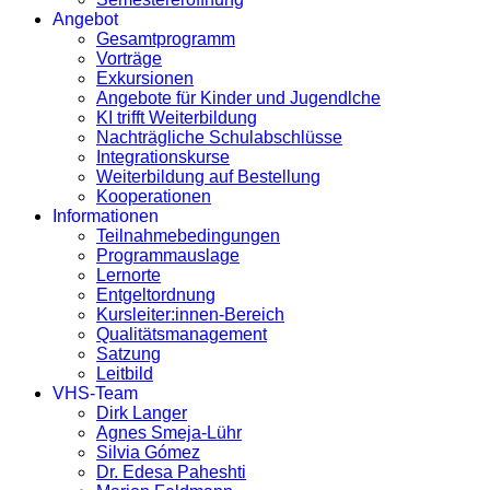
Angebot
Gesamtprogramm
Vorträge
Exkursionen
Angebote für Kinder und Jugendlche
KI trifft Weiterbildung
Nachträgliche Schulabschlüsse
Integrationskurse
Weiterbildung auf Bestellung
Kooperationen
Informationen
Teilnahmebedingungen
Programmauslage
Lernorte
Entgeltordnung
Kursleiter:innen-Bereich
Qualitätsmanagement
Satzung
Leitbild
VHS-Team
Dirk Langer
Agnes Smeja-Lühr
Silvia Gómez
Dr. Edesa Paheshti