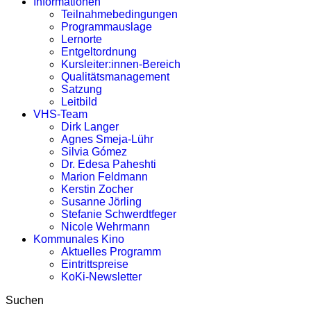
Informationen
Teilnahmebedingungen
Programmauslage
Lernorte
Entgeltordnung
Kursleiter:innen-Bereich
Qualitätsmanagement
Satzung
Leitbild
VHS-Team
Dirk Langer
Agnes Smeja-Lühr
Silvia Gómez
Dr. Edesa Paheshti
Marion Feldmann
Kerstin Zocher
Susanne Jörling
Stefanie Schwerdtfeger
Nicole Wehrmann
Kommunales Kino
Aktuelles Programm
Eintrittspreise
KoKi-Newsletter
Suchen