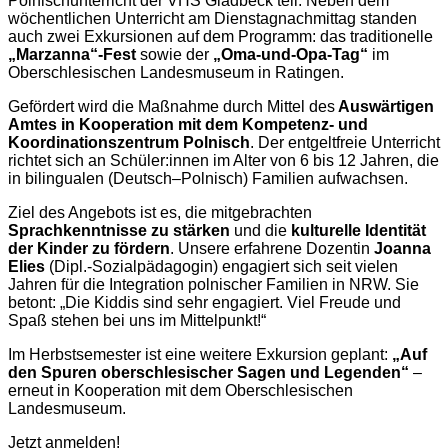
Polnischunterricht der VHS Gladbeck teil. Neben dem
wöchentlichen Unterricht am Dienstagnachmittag standen
auch zwei Exkursionen auf dem Programm: das traditionelle
„Marzanna“-Fest
sowie der
„Oma-und-Opa-Tag“
im
Oberschlesischen Landesmuseum in Ratingen.
Gefördert wird die Maßnahme durch Mittel des
Auswärtigen
Amtes in Kooperation mit dem Kompetenz- und
Koordinationszentrum Polnisch
. Der entgeltfreie Unterricht
richtet sich an Schüler:innen im Alter von 6 bis 12 Jahren, die
in bilingualen (Deutsch–Polnisch) Familien aufwachsen.
Ziel des Angebots ist es, die mitgebrachten
Sprachkenntnisse zu stärken
und die
kulturelle Identität
der Kinder zu fördern
. Unsere erfahrene Dozentin
Joanna
Elies
(Dipl.-Sozialpädagogin) engagiert sich seit vielen
Jahren für die Integration polnischer Familien in NRW. Sie
betont: „Die Kiddis sind sehr engagiert. Viel Freude und
Spaß stehen bei uns im Mittelpunkt!“
Im Herbstsemester ist eine weitere Exkursion geplant:
„Auf
den Spuren oberschlesischer Sagen und Legenden“
–
erneut in Kooperation mit dem Oberschlesischen
Landesmuseum.
Jetzt anmelden!