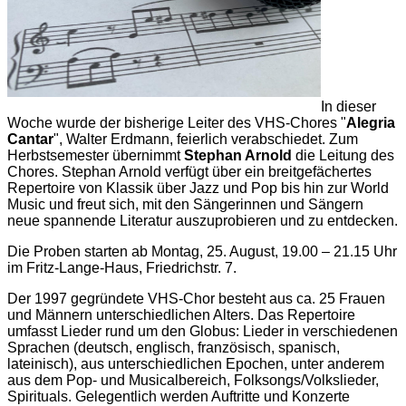
In dieser
Woche wurde der bisherige Leiter des VHS-Chores "
Alegria
Cantar
", Walter Erdmann, feierlich verabschiedet. Zum
Herbstsemester übernimmt
Stephan Arnold
die Leitung des
Chores. Stephan Arnold verfügt über ein breitgefächertes
Repertoire von Klassik über Jazz und Pop bis hin zur World
Music und freut sich, mit den Sängerinnen und Sängern
neue spannende Literatur auszuprobieren und zu entdecken.
Die Proben starten ab Montag, 25. August, 19.00 – 21.15 Uhr
im Fritz-Lange-Haus, Friedrichstr. 7.
Der 1997 gegründete VHS-Chor besteht aus ca. 25 Frauen
und Männern unterschiedlichen Alters. Das Repertoire
umfasst Lieder rund um den Globus: Lieder in verschiedenen
Sprachen (deutsch, englisch, französisch, spanisch,
lateinisch), aus unterschiedlichen Epochen, unter anderem
aus dem Pop- und Musicalbereich, Folksongs/Volkslieder,
Spirituals. Gelegentlich werden Auftritte und Konzerte