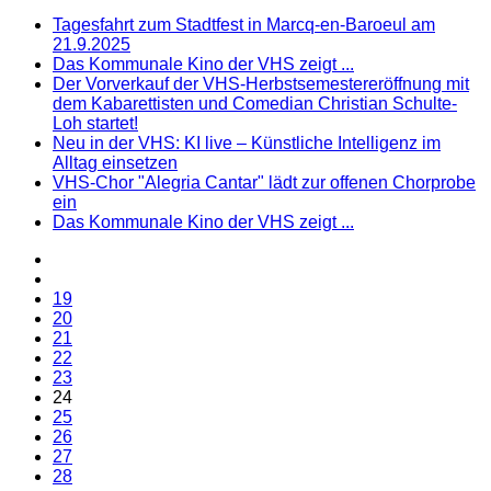
Tagesfahrt zum Stadtfest in Marcq-en-Baroeul am
21.9.2025
Das Kommunale Kino der VHS zeigt ...
Der Vorverkauf der VHS-Herbstsemestereröffnung mit
dem Kabarettisten und Comedian Christian Schulte-
Loh startet!
Neu in der VHS: KI live – Künstliche Intelligenz im
Alltag einsetzen
VHS-Chor "Alegria Cantar" lädt zur offenen Chorprobe
ein
Das Kommunale Kino der VHS zeigt ...
19
20
21
22
23
24
25
26
27
28