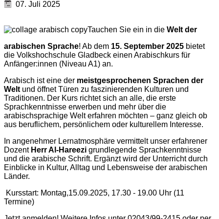
07. Juli 2025
Tauchen Sie ein in die
Welt der
arabischen Sprache
! Ab dem
15. September 2025
bietet
die Volkshochschule Gladbeck einen Arabischkurs für
Anfänger:innen (Niveau A1) an.
Arabisch ist eine der
meistgesprochenen Sprachen der
Welt
und öffnet Türen zu faszinierenden Kulturen und
Traditionen. Der Kurs richtet sich an alle, die erste
Sprachkenntnisse erwerben und mehr über die
arabischsprachige Welt erfahren möchten – ganz gleich ob
aus beruflichem, persönlichem oder kulturellem Interesse.
In angenehmer Lernatmosphäre vermittelt unser erfahrener
Dozent
Herr Al-Hareezi
grundlegende Sprachkenntnisse
und die arabische Schrift. Ergänzt wird der Unterricht durch
Einblicke in Kultur, Alltag und Lebensweise der arabischen
Länder.
Kursstart: Montag,15.09.2025, 17.30 - 19.00 Uhr (11
Termine)
Jetzt anmelden! Weitere Infos unter 02043/99-2415 oder per