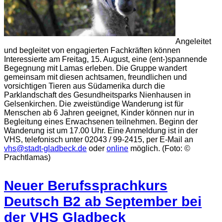
Angeleitet
und begleitet von engagierten Fachkräften können
Interessierte am Freitag, 15. August, eine (ent-)spannende
Begegnung mit Lamas erleben. Die Gruppe wandert
gemeinsam mit diesen achtsamen, freundlichen und
vorsichtigen Tieren aus Südamerika durch die
Parklandschaft des Gesundheitsparks Nienhausen in
Gelsenkirchen. Die zweistündige Wanderung ist für
Menschen ab 6 Jahren geeignet, Kinder können nur in
Begleitung eines Erwachsenen teilnehmen. Beginn der
Wanderung ist um 17.00 Uhr. Eine Anmeldung ist in der
VHS, telefonisch unter 02043 / 99-2415, per E-Mail an
vhs@stadt-gladbeck.de
oder
online
möglich. (Foto: ©
Prachtlamas)
Neuer Berufssprachkurs
Deutsch B2 ab September bei
der VHS Gladbeck