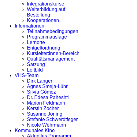
Integrationskurse
Weiterbildung auf
Bestellung
Kooperationen
Informationen
Teilnahmebedingungen
Programmauslage
Lernorte
Entgeltordnung
Kursleiter:innen-Bereich
Qualitätsmanagement
Satzung
Leitbild
VHS-Team
Dirk Langer
Agnes Smeja-Lühr
Silvia Gómez
Dr. Edesa Paheshti
Marion Feldmann
Kerstin Zocher
Susanne Jörling
Stefanie Schwerdtfeger
Nicole Wehrmann
Kommunales Kino
Aktuelles Programm