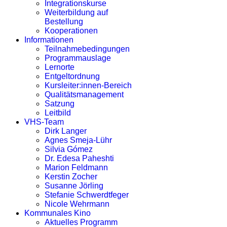
Integrationskurse
Weiterbildung auf
Bestellung
Kooperationen
Informationen
Teilnahmebedingungen
Programmauslage
Lernorte
Entgeltordnung
Kursleiter:innen-Bereich
Qualitätsmanagement
Satzung
Leitbild
VHS-Team
Dirk Langer
Agnes Smeja-Lühr
Silvia Gómez
Dr. Edesa Paheshti
Marion Feldmann
Kerstin Zocher
Susanne Jörling
Stefanie Schwerdtfeger
Nicole Wehrmann
Kommunales Kino
Aktuelles Programm