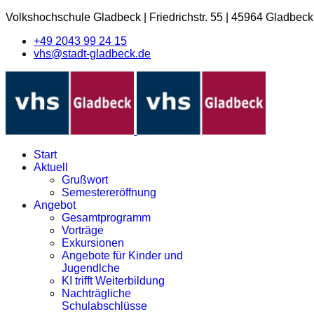
Volkshochschule Gladbeck
|
Friedrichstr. 55
|
45964 Gladbeck
+49 2043 99 24 15
vhs@stadt-gladbeck.de
Start
Aktuell
Grußwort
Semestereröffnung
Angebot
Gesamtprogramm
Vorträge
Exkursionen
Angebote für Kinder und
Jugendlche
KI trifft Weiterbildung
Nachträgliche
Schulabschlüsse