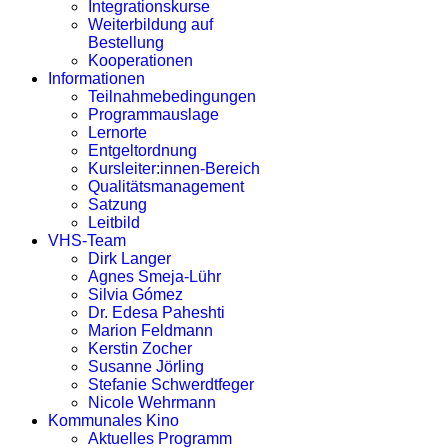
Integrationskurse
Weiterbildung auf
Bestellung
Kooperationen
Informationen
Teilnahmebedingungen
Programmauslage
Lernorte
Entgeltordnung
Kursleiter:innen-Bereich
Qualitätsmanagement
Satzung
Leitbild
VHS-Team
Dirk Langer
Agnes Smeja-Lühr
Silvia Gómez
Dr. Edesa Paheshti
Marion Feldmann
Kerstin Zocher
Susanne Jörling
Stefanie Schwerdtfeger
Nicole Wehrmann
Kommunales Kino
Aktuelles Programm