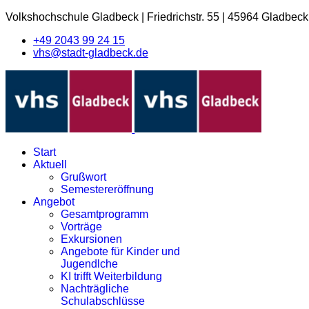
Volkshochschule Gladbeck
|
Friedrichstr. 55
|
45964 Gladbeck
+49 2043 99 24 15
vhs@stadt-gladbeck.de
Start
Aktuell
Grußwort
Semestereröffnung
Angebot
Gesamtprogramm
Vorträge
Exkursionen
Angebote für Kinder und
Jugendlche
KI trifft Weiterbildung
Nachträgliche
Schulabschlüsse