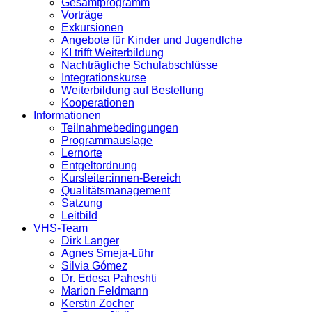
Gesamtprogramm
Vorträge
Exkursionen
Angebote für Kinder und Jugendlche
KI trifft Weiterbildung
Nachträgliche Schulabschlüsse
Integrationskurse
Weiterbildung auf Bestellung
Kooperationen
Informationen
Teilnahmebedingungen
Programmauslage
Lernorte
Entgeltordnung
Kursleiter:innen-Bereich
Qualitätsmanagement
Satzung
Leitbild
VHS-Team
Dirk Langer
Agnes Smeja-Lühr
Silvia Gómez
Dr. Edesa Paheshti
Marion Feldmann
Kerstin Zocher