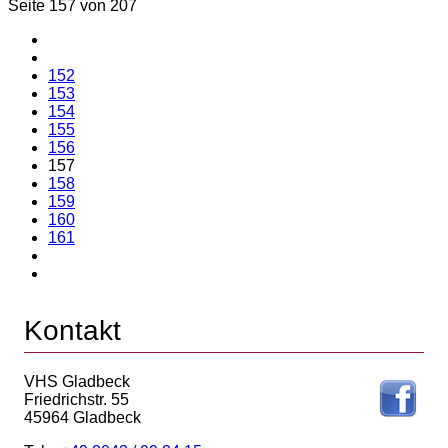
Seite 157 von 207
152
153
154
155
156
157
158
159
160
161
Kontakt
VHS Gladbeck
Friedrichstr. 55
45964 Gladbeck