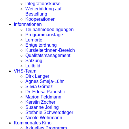
Integrationskurse
Weiterbildung auf
Bestellung
Kooperationen
Informationen
Teilnahmebedingungen
Programmauslage
Lernorte
Entgeltordnung
Kursleiter:innen-Bereich
Qualitätsmanagement
Satzung
Leitbild
VHS-Team
Dirk Langer
Agnes Smeja-Lühr
Silvia Gómez
Dr. Edesa Paheshti
Marion Feldmann
Kerstin Zocher
Susanne Jörling
Stefanie Schwerdtfeger
Nicole Wehrmann
Kommunales Kino
Aktuelles Programm