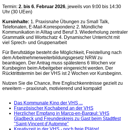
Termin:
2. bis 6. Februar 2026
, jeweils von 9:00 bis 14:30
Uhr (30 UEen)
Kursinhalte:
1. Praxisnahe Übungen zu Small Talk,
Telefonaten, E-Mail-Korrespondenz 2. Mündliche
Kommunikation in Alltag und Beruf 3. Wiederholung zentraler
Grammatik und Wortschatz 4. Dynamischer Unterricht mit
viel Sprech- und Gruppenarbeit
Für Berufstätige besteht die Möglichkeit, Freistellung nach
dem Arbeitnehmerweiterbildungsgesetz NRW zu
beantragen. Der Antrag muss spätestens 6 Wochen vor
Kursbeginn beim Arbeitgeber eingereicht werden. Der
Rücktrittstermin bei der VHS ist 2 Wochen vor Kursbeginn.
Nutzen Sie die Chance, Ihre Englischkenntnisse gezielt zu
erweitern – praxisnah, motivierend und kompakt!
Das Kommunale Kino der VHS ...
Französischer Kochabend an der VHS
Herzlicher Empfang in Marcq-en-Barœul: VHS
Gladbeck und Freundeskreis zu Gast beim Stadtfest
"Saint-Vincent d’Automne"
Kreativzeit in der VHS - noch freie Plätze!