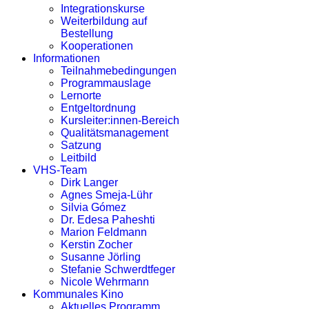
Integrationskurse
Weiterbildung auf
Bestellung
Kooperationen
Informationen
Teilnahmebedingungen
Programmauslage
Lernorte
Entgeltordnung
Kursleiter:innen-Bereich
Qualitätsmanagement
Satzung
Leitbild
VHS-Team
Dirk Langer
Agnes Smeja-Lühr
Silvia Gómez
Dr. Edesa Paheshti
Marion Feldmann
Kerstin Zocher
Susanne Jörling
Stefanie Schwerdtfeger
Nicole Wehrmann
Kommunales Kino
Aktuelles Programm