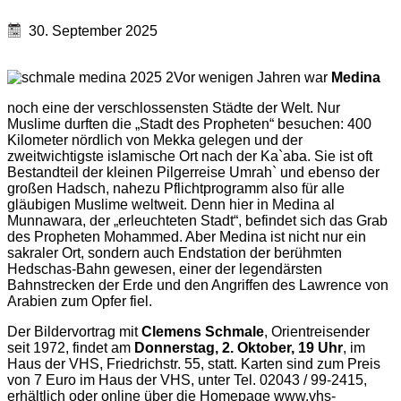
30. September 2025
Vor wenigen Jahren war
Medina
noch eine der verschlossensten Städte der Welt. Nur
Muslime durften die „Stadt des Propheten“ besuchen: 400
Kilometer nördlich von Mekka gelegen und der
zweitwichtigste islamische Ort nach der Ka`aba. Sie ist oft
Bestandteil der kleinen Pilgerreise Umrah` und ebenso der
großen Hadsch, nahezu Pflichtprogramm also für alle
gläubigen Muslime weltweit. Denn hier in Medina al
Munnawara, der „erleuchteten Stadt“, befindet sich das Grab
des Propheten Mohammed. Aber Medina ist nicht nur ein
sakraler Ort, sondern auch Endstation der berühmten
Hedschas-Bahn gewesen, einer der legendärsten
Bahnstrecken der Erde und den Angriffen des Lawrence von
Arabien zum Opfer fiel.
Der Bildervortrag mit
Clemens Schmale
, Orientreisender
seit 1972, findet am
Donnerstag, 2. Oktober, 19 Uhr
, im
Haus der VHS, Friedrichstr. 55, statt. Karten sind zum Preis
von 7 Euro im Haus der VHS, unter Tel. 02043 / 99-2415,
erhältlich oder online über die Homepage www.vhs-