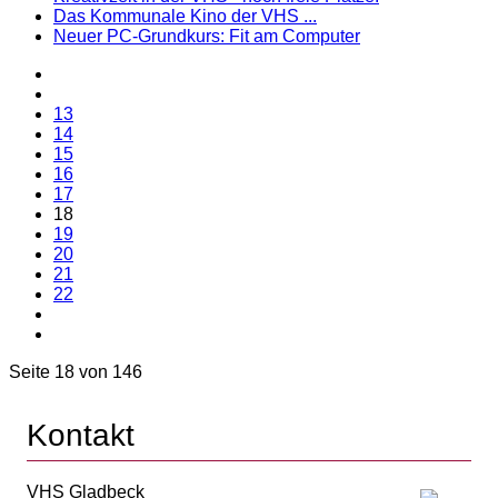
Das Kommunale Kino der VHS ...
Neuer PC-Grundkurs: Fit am Computer
13
14
15
16
17
18
19
20
21
22
Seite 18 von 146
Kontakt
VHS Gladbeck