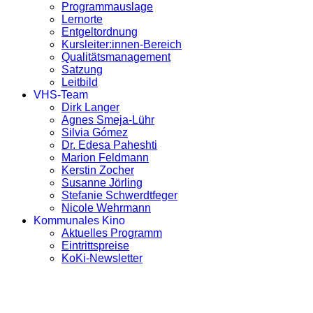
Programmauslage
Lernorte
Entgeltordnung
Kursleiter:innen-Bereich
Qualitätsmanagement
Satzung
Leitbild
VHS-Team
Dirk Langer
Agnes Smeja-Lühr
Silvia Gómez
Dr. Edesa Paheshti
Marion Feldmann
Kerstin Zocher
Susanne Jörling
Stefanie Schwerdtfeger
Nicole Wehrmann
Kommunales Kino
Aktuelles Programm
Eintrittspreise
KoKi-Newsletter